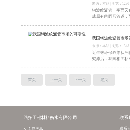
来源：本站 | 浏览：1230
钢波纹涵管一字面又
成原有的圆形管道，
我国钢波纹涵管市场
来源：本站 | 浏览：1348
近年来环保政策从严
究滞后，我国相关标
首页
上一页
下一页
尾页
路拓工程材料衡水有限公 司
联系
联系
主要产品