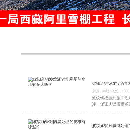
你知道钢波纹涵管能
来源：本站 | 浏览：1306
波纹钢板运到施工现
净，保证拼缝搭接紧
波纹涵管对防腐处理