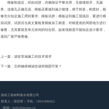
模板制成后，经由试拼，内侧保证平整光滑，无接缝错牙、无漏
浆、连接孔正确无误。模板还要做到减少接缝，便于拆装，刚度好，能
够充分知足施工周转要求。模板试拼：模板运到施工现场后，要进行模
拟试拼。试拼后当真丈量检查模板加工精度，对精度差的局部地方进行
修整，尤其要留意单元块间的结合部。如发现精度不能知足设计要求，
退回厂家严格整修。
上一篇：
波纹管涵施工的技术请求
下一篇：
怎样确保钢波纹涵管稳固可靠？
路拓工程材料衡水有限公司
联系人：张经理 | 手机：18631860422
| 邮箱：hello@geotuo.cn