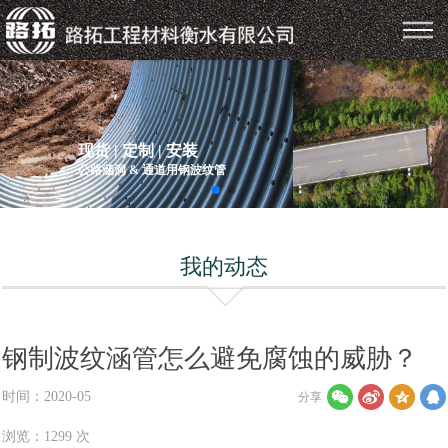
Ø5米拼装钢波纹管涵
- 新密X031岳米线柿树湾涵
洞抢险工程
我的动态
钢制波纹涵管怎么避免腐蚀的威胁？
时间：2020-05
分享
浏览：1299 次