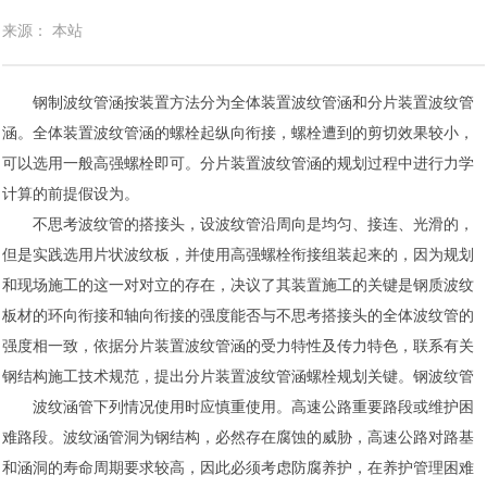
来源： 本站
钢制波纹管涵按装置方法分为全体装置波纹管涵和分片装置波纹管
涵。全体装置波纹管涵的螺栓起纵向衔接，螺栓遭到的剪切效果较小，
可以选用一般高强螺栓即可。分片装置波纹管涵的规划过程中进行力学
计算的前提假设为。
不思考波纹管的搭接头，设波纹管沿周向是均匀、接连、光滑的，
但是实践选用片状波纹板，并使用高强螺栓衔接组装起来的，因为规划
和现场施工的这一对对立的存在，决议了其装置施工的关键是钢质波纹
板材的环向衔接和轴向衔接的强度能否与不思考搭接头的全体波纹管的
强度相一致，依据分片装置波纹管涵的受力特性及传力特色，联系有关
钢结构施工技术规范，提出分片装置波纹管涵螺栓规划关键。钢波纹管
波纹涵管下列情况使用时应慎重使用。高速公路重要路段或维护困
难路段。波纹涵管洞为钢结构，必然存在腐蚀的威胁，高速公路对路基
和涵洞的寿命周期要求较高，因此必须考虑防腐养护，在养护管理困难