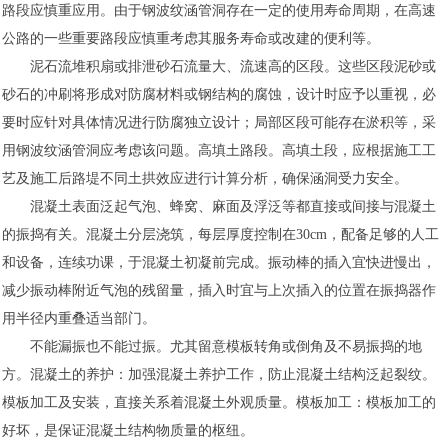
路段应慎重应用。由于钢波纹涵管洞存在一定的使用寿命周期，在高速
公路的一些重要路段应慎重考虑其服务寿命或改建的便利等。
泥石流堆积扇或排泄砂石流量大、流速高的区段。这些区段泥砂或
砂石的冲刷将形成对防腐材料或钢结构的腐蚀，设计时应予以重视，必
要时应针对具体情况进行防腐独立设计；局部区段可能存在淤积等，采
用钢波纹涵管洞应考虑该问题。高填土路段。高填土段，应根据施工工
艺及施工后路堤不同土拱效应进行计算分析，确保涵洞受力安全。
混凝土表面泛起气泡、蜂窝、麻面及浮泛等都直接或间接与混凝土
的振捣有关。混凝土分层浇筑，每层厚度控制在30cm，配备足够的人工
和设备，连续功课，于混凝土初凝前完成。振动棒的插入宜快进慢出，
减少振动棒附近气泡的残留量，插入时宜与上次插入的位置在振捣器作
用半径内重叠适当部门。
不能漏振也不能过振。尤其留意模板转角或倒角及不易振捣的地
方。混凝土的养护：加强混凝土养护工作，防止混凝土结构泛起裂纹。
模板加工及安装，直接关系着混凝土外观质量。模板加工：模板加工的
好坏，是保证混凝土结构物质量的枢纽。